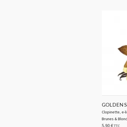
GOLDEN S
Clopinette
,
e-l
Brunes & Blon
5,90
€
TTC