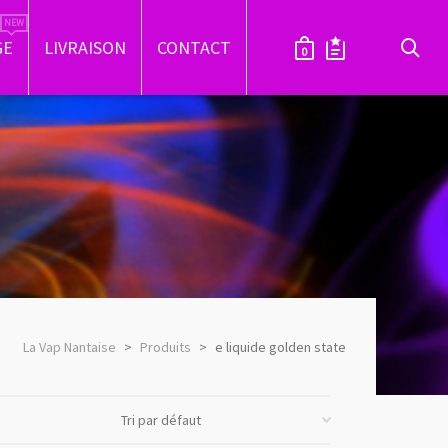
GE
LIVRAISON
CONTACT
0
La Vap Nantaise
>
Produits
>
e liquide golden state