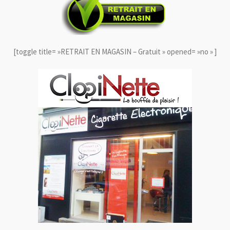
[toggle title= »RETRAIT EN MAGASIN – Gratuit » opened= »no » ]