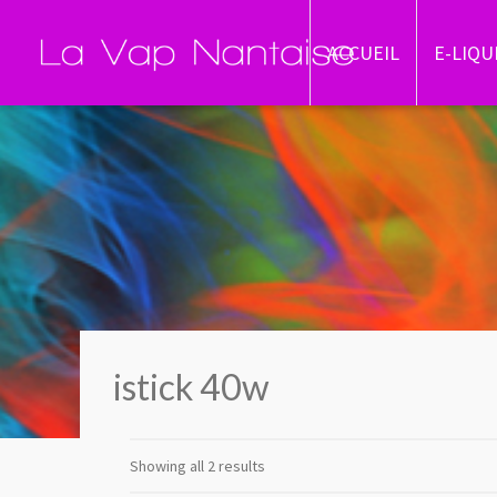
ACCUEIL
E-LIQU
istick 40w
Showing all 2 results