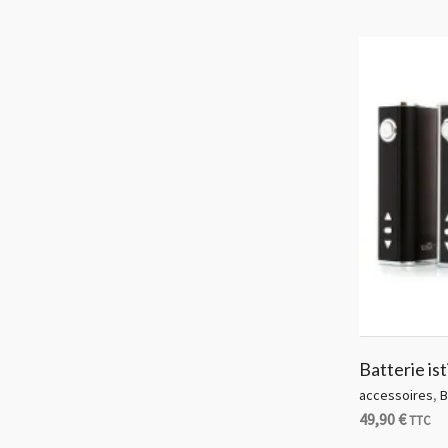
Batterie is
accessoires
,
B
49,90
€
TTC