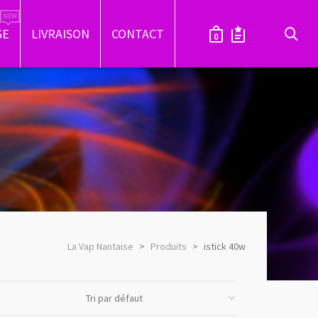
GE
LIVRAISON
CONTACT
0
La Vap Nantaise
>
Produits
>
istick 40w