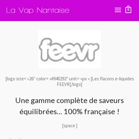
0
[logo size= »26″ color= »#940292″ unit= »px » ]Les flacons e-liquides
FEEVR[/logo]
Une gamme complète de saveurs
équilibrées… 100% française !
[space ]