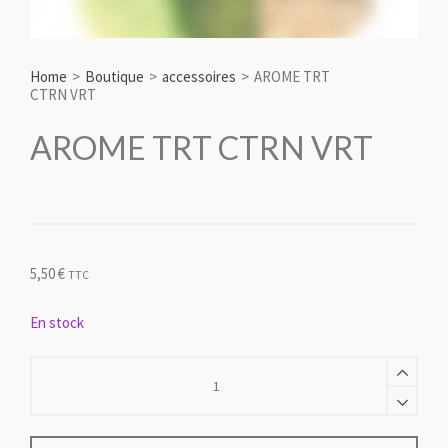
Home
>
Boutique
>
accessoires
>
AROME TRT
CTRN VRT
AROME TRT CTRN VRT
5,50
€
TTC
En stock
AROME
TRT
CTRN
VRT
quantity