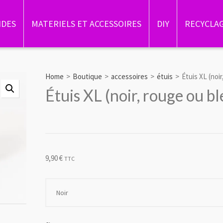
IDES
MATERIELS ET ACCESSOIRES
DIY
RECYCLA
Home
>
Boutique
>
accessoires
>
étuis
>
Étuis XL (noi
Étuis XL (noir, rouge ou bl
9,90
€
TTC