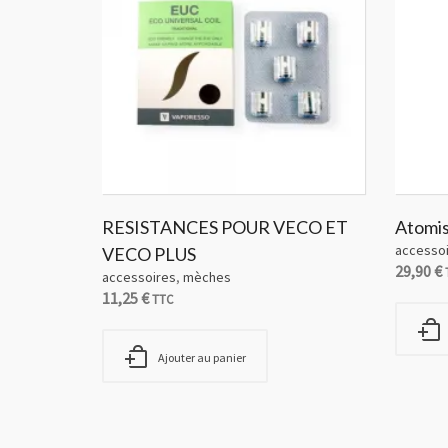
RESISTANCES POUR VECO ET
Atomi
accesso
VECO PLUS
29,90
€
accessoires
,
mèches
11,25
€
TTC
Ajouter au panier