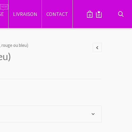
GE
LIVRAISON
CONTACT
0
r, rouge ou bleu)
eu)