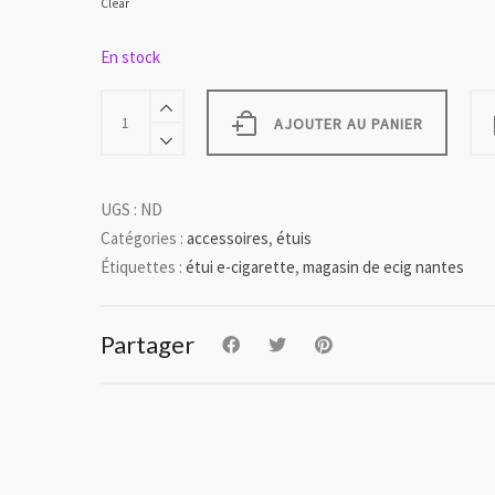
Clear
En stock
Étuis
XL
AJOUTER AU PANIER
(noir,
rouge
ou
bleu)
UGS :
ND
quantity
Catégories :
accessoires
,
étuis
Étiquettes :
étui e-cigarette
,
magasin de ecig nantes
Partager