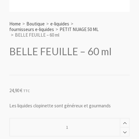
Home
>
Boutique
>
e-liquides
>
fournisseurs e-liquides
>
PETIT NUAGE 50 ML
>
BELLE FEUILLE – 60 ml
BELLE FEUILLE – 60 ml
24,90
€
TTC
Les liquides clopinette sont généreux et gourmands
BELLE
FEUILLE
-
60