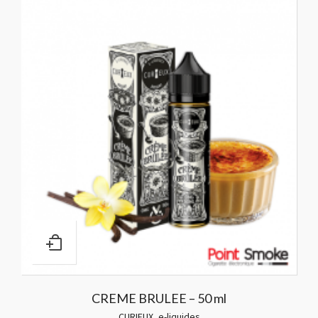
CREME BRULEE – 50 ml
CURIEUX
,
e-liquides