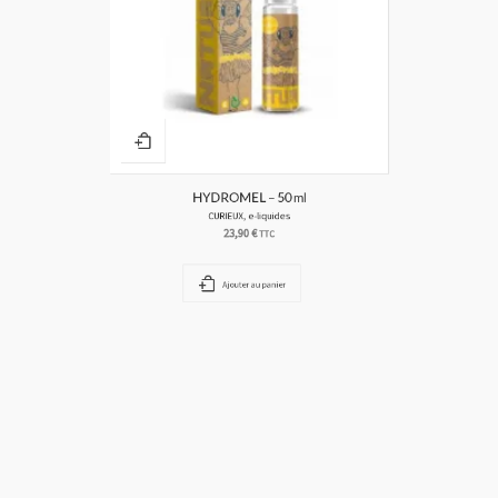
HYDROMEL – 50 ml
CURIEUX
,
e-liquides
23,90
€
TTC
Ajouter au panier