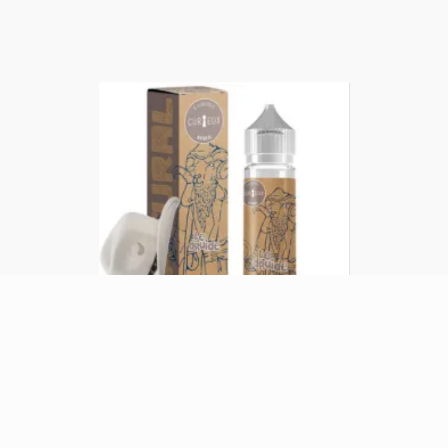
LE DRUIDE- 50 ml
CURIEUX
,
e-liquides
23,90
€