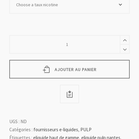
BLOND
TORRIFIE
quantity
AJOUTER AU PANIER
UGS :
ND
Catégories :
fournisseurs e-liquides
,
PULP
Étiquettes :
eliquide haut de gamme
,
eliquide pulp nantes
,