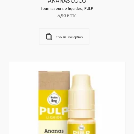
ANANAS COCO
fournisseurs e-liquides
,
PULP
5,90
€
TTC
Choisir une option