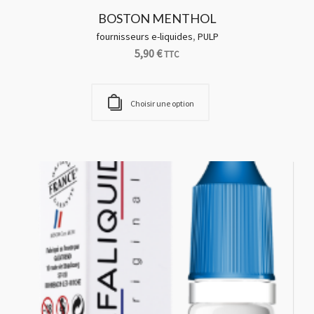
CAFE SAINT AMOUR
fournisseurs e-liquides
,
PULP
5,90
€
TTC
Choisir une option