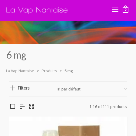
0
6 mg
La Vap Nantaise
>
Produits
>
6 mg
Filters
1-16 of 111 products