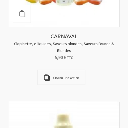
CITRON FIZZ
fournisseurs e-liquides
,
PULP
5,90
€
TTC
Choisir une option