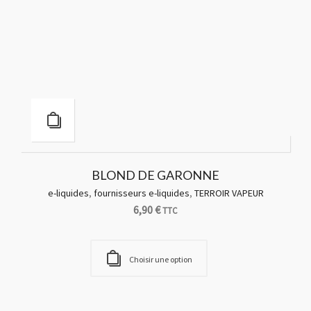
BLOND TORRIFIE
fournisseurs e-liquides
,
PULP
5,90
€
TTC
Choisir une option