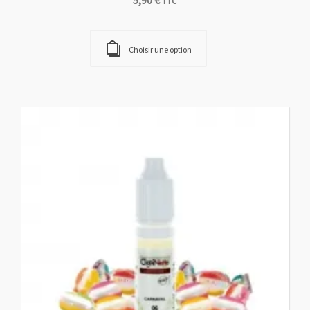
CASSIS EXQUIS
fournisseurs e-liquides
,
PULP
5,90
€
TTC
Choisir une option