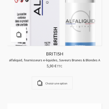
CARNAVAL
Clopinette
,
e-liquides
,
Saveurs blondes
,
Saveurs Brunes &
Blondes