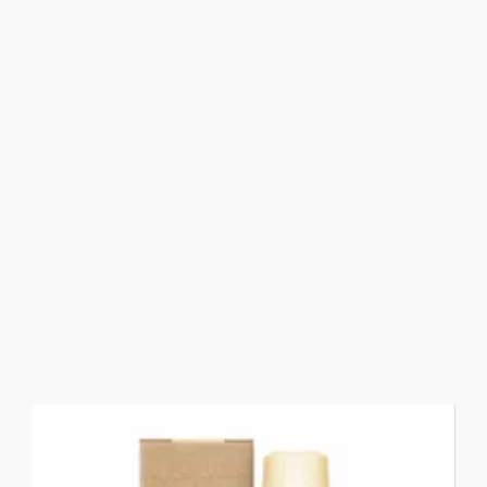
BLOODIE FRUTTI
fournisseurs e-liquides
,
Liquideo Evolution
5,90
€
TTC
Choisir une option