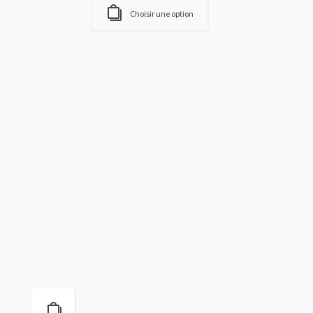
Choisir une option
BELLE BRUNE
e-liquides
,
fournisseurs e-liquides
,
TERROIR VAPEUR
6,90
€
TTC
Choisir une option
BLOND DE GARONNE
e-liquides
,
fournisseurs e-liquides
,
TERROIR VAPEUR