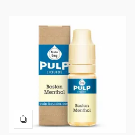
BRITISH
alfaliquid
,
fournisseurs e-liquides
,
Saveurs Brunes & Blondes A
5,90
€
TTC
Choisir une option