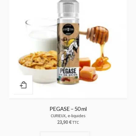
PEGASE – 50 ml
CURIEUX
,
e-liquides
23,90
€
TTC