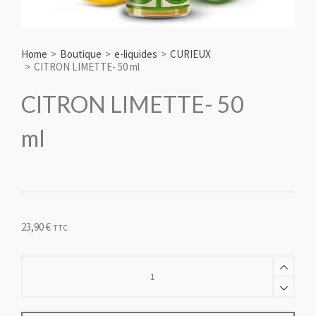
Home
>
Boutique
>
e-liquides
>
CURIEUX
>
CITRON LIMETTE- 50 ml
CITRON LIMETTE- 50
ml
23,90
€
TTC
CITRON
LIMETTE-
50
ml
quantity