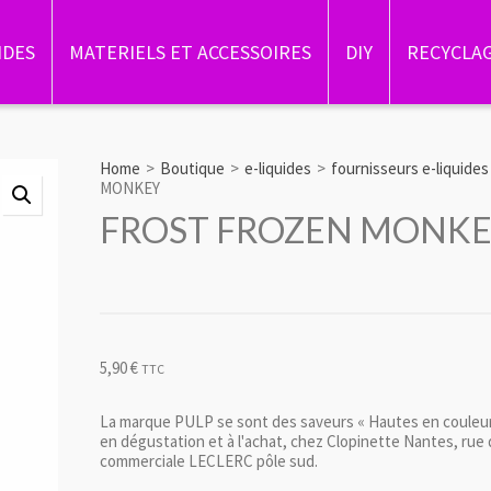
IDES
MATERIELS ET ACCESSOIRES
DIY
RECYCLA
Home
>
Boutique
>
e-liquides
>
fournisseurs e-liquides
MONKEY
FROST FROZEN MONK
5,90
€
TTC
La marque PULP se sont des saveurs « Hautes en couleurs
en dégustation et à l'achat, chez Clopinette Nantes, ru
commerciale LECLERC pôle sud.