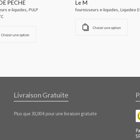
DE PECHE
Le M
eurs e-liquides
,
PULP
fournisseurs e-liquides
,
Liquideo E
TC
Choisir une option
Choisir une option
Livraison Gratuite
P
Plus que
30,00
€
pour une livraison gratuite
Pa
S