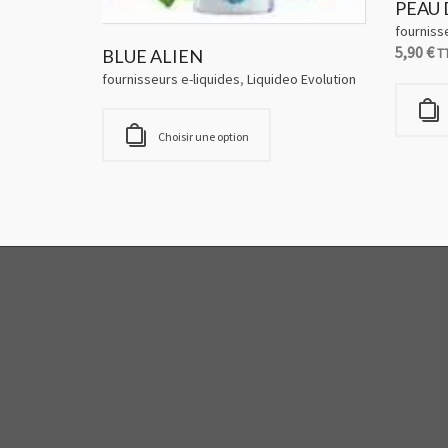
PEAU 
fourniss
5,90
€
BLUE ALIEN
T
fournisseurs e-liquides
,
Liquideo Evolution
Choisir une option