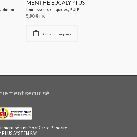
MENTHE EUCALYPTUS
volution
fournisseurs e-liquides
,
PULP
5,90
€
TTC
Choisir une option
aiement sécurisé
iement sécurisé par Carte Bancaire
P PLUS SYSTEM PAY