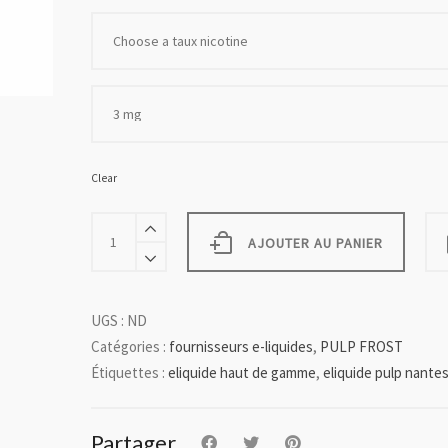
Clear
FROST
FROZEN
AJOUTER AU PANIER
MONKEY
quantity
UGS :
ND
Catégories :
fournisseurs e-liquides
,
PULP FROST
Étiquettes :
eliquide haut de gamme
,
eliquide pulp nante
Partager