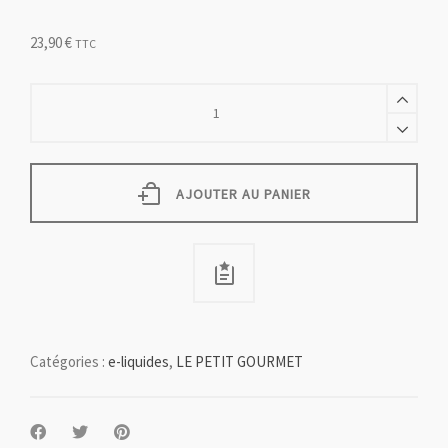
23,90
€
TTC
MOUSSE
AU
CHOCOLAT
BLANC
NOISETTES
-
AJOUTER AU PANIER
50
ml
quantity
Catégories :
e-liquides
,
LE PETIT GOURMET