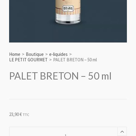
Home
>
Boutique
>
e-liquides
>
LE PETIT GOURMET
>
PALET BRETON – 50 ml
PALET BRETON – 50 ml
23,90
€
TTC
PALET
BRETON