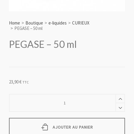
Home
>
Boutique
>
e-liquides
>
CURIEUX
>
PEGASE – 50 ml
PEGASE – 50 ml
23,90
€
TTC
PEGASE
-
50
ml
quantity
AJOUTER AU PANIER