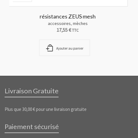
s ZEUS mesh
RESISTANCES POUR VEC
es
,
mèches
accessoires
,
m
5
€
11,25
€
TTC
TT
 au panier
Ajouter au pa
Livraison Gratuite
Plus que
30,00
€
pour une livraison gratuite
Paiement sécurisé