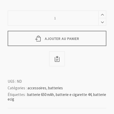
Batterie
ClopiNedi
650
mAh
quantity
AJOUTER AU PANIER
UGS :
ND
Catégories :
accessoires
,
batteries
Étiquettes :
batterie 650 mAh
,
batterie e cigarette 44
,
batterie
ecig