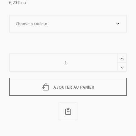
6,20
€
TTC
clearomiseur
CE5
SBDC
aspire
quantity
AJOUTER AU PANIER