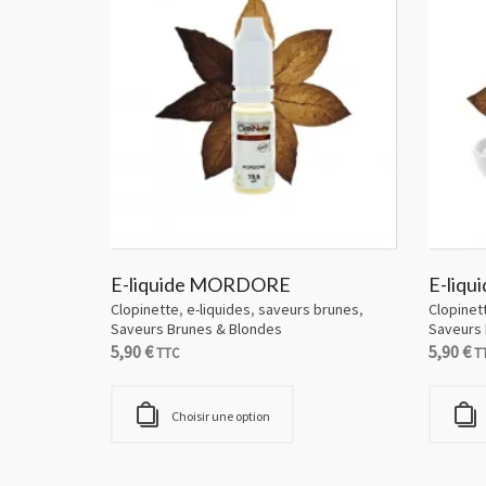
E-liquide MORDORE
E-liq
Clopinette
,
e-liquides
,
saveurs brunes
,
Clopinet
Saveurs Brunes & Blondes
Saveurs 
5,90
€
5,90
€
TTC
T
Choisir une option