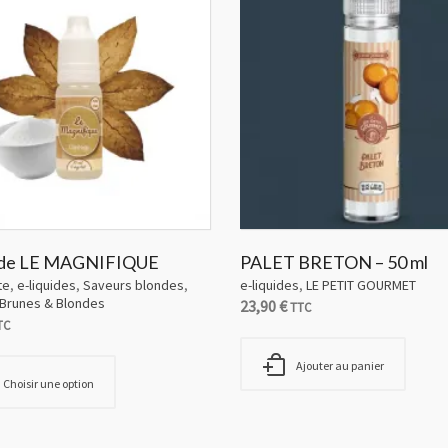
uide LE MAGNIFIQUE
PALET BRETON – 50 ml
te
,
e-liquides
,
Saveurs blondes
,
e-liquides
,
LE PETIT GOURMET
Brunes & Blondes
23,90
€
TTC
TC
Ajouter au panier
Choisir une option