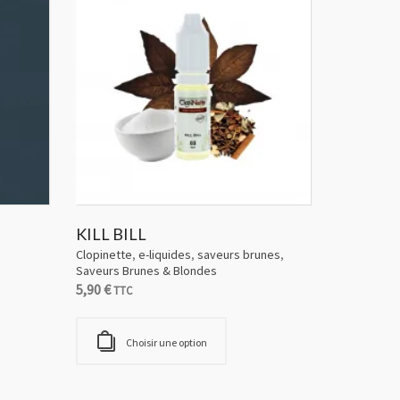
KILL BILL
Clopinette
,
e-liquides
,
saveurs brunes
,
Saveurs Brunes & Blondes
5,90
€
TTC
Choisir une option