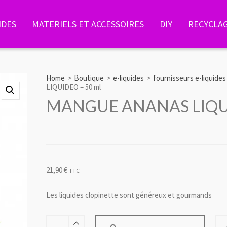
IDES
MATERIELS ET ACCESSOIRES
DIY
RECYCLA
Home
>
Boutique
>
e-liquides
>
fournisseurs e-liquides
LIQUIDEO – 50 ml
MANGUE ANANAS LIQUI
21,90
€
TTC
Les liquides clopinette sont généreux et gourmands
MANGUE