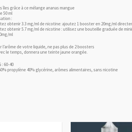
es îles grâce à ce mélange ananas mangue
e 50 ml
sation :
tez obtenir 3.3 mg/ml de nicotine: ajoutez 1 booster en 20mg/ml directem
tez obtenir 5.7 mg/ml de nicotine : utilisez une bouteille graduée de mini
20mg/ml
 l’arôme de votre liquide, ne pas plus de 2 boosters
avec le temps, donnera une teinte jaune orangée.
 : 60-40
60% propylène 40% glycérine, arômes alimentaires, sans nicotine