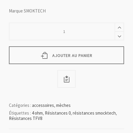
Marque SMOKTECH
(PACK5)
Résistances
TFV12
PRINCE
COBRA
de
AJOUTER AU PANIER
Smoktech
MAX
MESH
0.17
ohms
quantity
Catégories :
accessoires
,
mèches
Étiquettes :
4 ohm
,
Résistances 0
,
résistances smocktech
,
Résistances TFV8