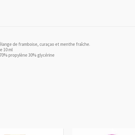
lange de framboise, curaçao et menthe fraîche.
e 10 ml
 70% propylène 30% glycérine