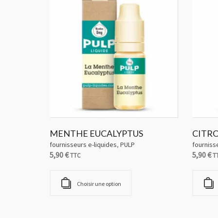
MENTHE EUCALYPTUS
CITRO
fournisseurs e-liquides
,
PULP
fourniss
5,90
€
5,90
€
TTC
T
Choisir une option