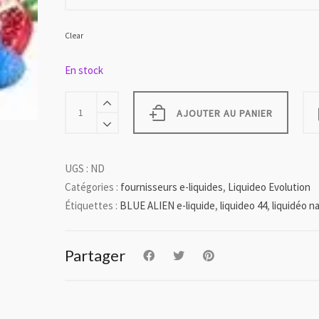
Clear
En stock
BLUE
ALIEN
AJOUTER AU PANIER
quantity
UGS :
ND
Catégories :
fournisseurs e-liquides
,
Liquideo Evolution
Étiquettes :
BLUE ALIEN e-liquide
,
liquideo 44
,
liquidéo n
Partager