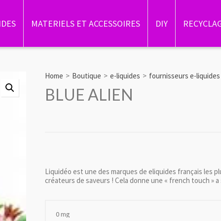
IDES
MATERIELS ET ACCESSOIRES
DIY
RECYCLA
Home
>
Boutique
>
e-liquides
>
fournisseurs e-liquides
BLUE ALIEN
Liquidéo est une des marques de eliquides français les pl
créateurs de saveurs ! Cela donne une « french touch » a