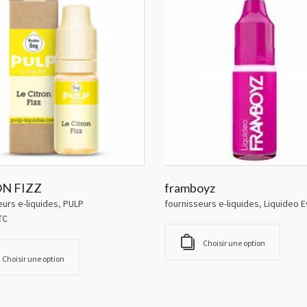
N FIZZ
framboyz
eurs e-liquides
,
PULP
fournisseurs e-liquides
,
Liquideo E
TC
Choisir une option
Choisir une option